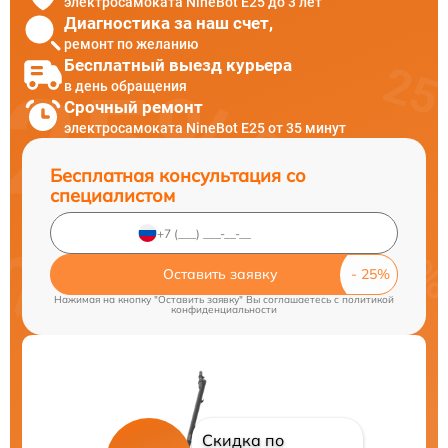
электросамоката NineBot E25 до 3 лет
Диагностика за наш счет,
ремонт по желанию
Бесплатный выезд курьера
в день обращения
Срочный ремонт
электросамоката NineBot E25 от 35 минут
Бесплатная консультация со
специалистом
Оставить заявку
Нажимая на кнопку "Оставить заявку" Вы соглашаетесь c
политикой
конфиденциальности
Скидка по