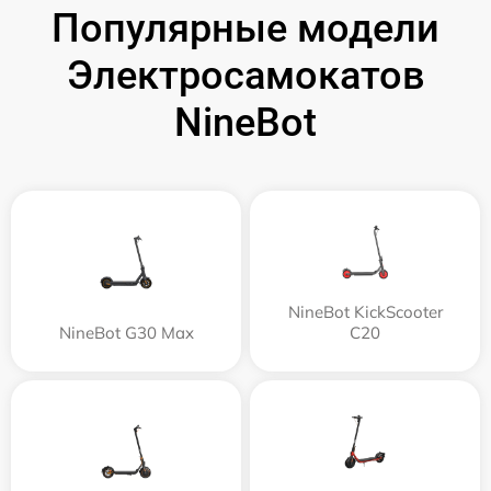
Популярные модели
Электросамокатов
NineBot
NineBot KickScooter
NineBot G30 Max
C20