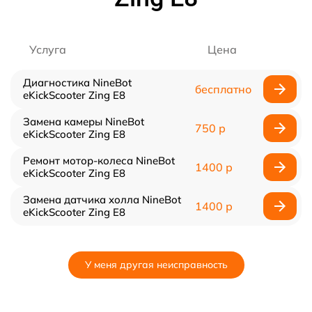
Услуга
Цена
Диагностика NineBot
бесплатно
eKickScooter Zing E8
Замена камеры NineBot
750 р
eKickScooter Zing E8
Ремонт мотор-колеса NineBot
1400 р
eKickScooter Zing E8
Замена датчика холла NineBot
1400 р
eKickScooter Zing E8
У меня другая неисправность