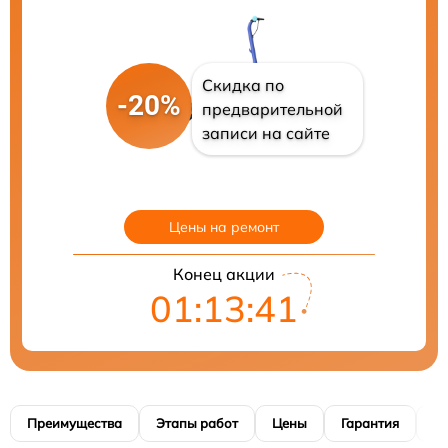
Скидка по
-20%
предварительной
записи на сайте
Цены на ремонт
Конец акции
01:13:40
Преимущества
Этапы работ
Цены
Гарантия
М