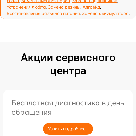
холла
,
Замена амортизаторов
,
Замена подшипников
,
Устранения люфта
,
Замена резины
,
Апгрейд
,
Восстановление разъемов питания
,
Замена аккумулятора
.
Акции сервисного
центра
Бесплатная диагностика в день
обращения
Узнать подробнее