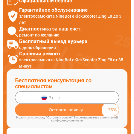
Официальный сервис
Гарантийное обслуживание
электросамоката NineBot eKickScooter Zing E8 до 3
лет
Диагностика за наш счет,
ремонт по желанию
Бесплатный выезд курьера
в день обращения
Срочный ремонт
электросамоката NineBot eKickScooter Zing E8 от 35
минут
Бесплатная консультация со
специалистом
Оставить заявку
Нажимая на кнопку "Оставить заявку" Вы соглашаетесь c
политикой
конфиденциальности