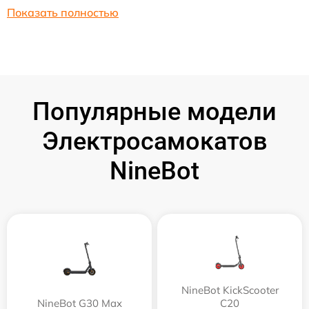
Показать полностью
Популярные модели
Электросамокатов
NineBot
NineBot KickScooter
NineBot G30 Max
C20