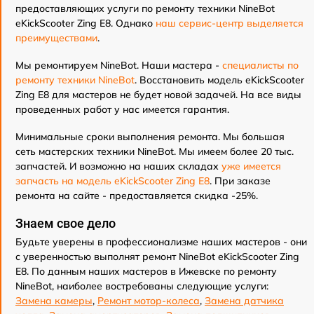
предоставляющих услуги по ремонту техники NineBot
eKickScooter Zing E8. Однако
наш сервис-центр выделяется
преимуществами
.
Мы ремонтируем NineBot. Наши мастера -
специалисты по
ремонту техники NineBot
. Восстановить модель eKickScooter
Zing E8 для мастеров не будет новой задачей. На все виды
проведенных работ у нас имеется гарантия.
Минимальные сроки выполнения ремонта. Мы большая
сеть мастерских техники NineBot. Мы имеем более 20 тыс.
запчастей. И возможно на наших складах
уже имеется
запчасть на модель eKickScooter Zing E8
. При заказе
ремонта на сайте - предоставляется скидка -25%.
Знаем свое дело
Будьте уверены в профессионализме наших мастеров - они
с уверенностью выполнят ремонт NineBot eKickScooter Zing
E8. По данным наших мастеров в Ижевске по ремонту
NineBot, наиболее востребованы следующие услуги:
Замена камеры
,
Ремонт мотор-колеса
,
Замена датчика