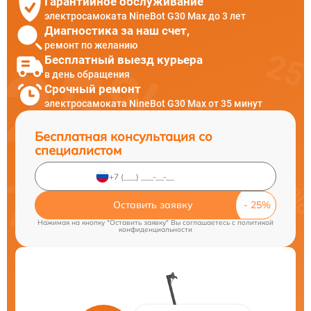
Гарантийное обслуживание
электросамоката NineBot G30 Max до 3 лет
Диагностика за наш счет,
ремонт по желанию
Бесплатный выезд курьера
в день обращения
Срочный ремонт
электросамоката NineBot G30 Max от 35 минут
Бесплатная консультация со
специалистом
Оставить заявку
Нажимая на кнопку "Оставить заявку" Вы соглашаетесь c
политикой
конфиденциальности